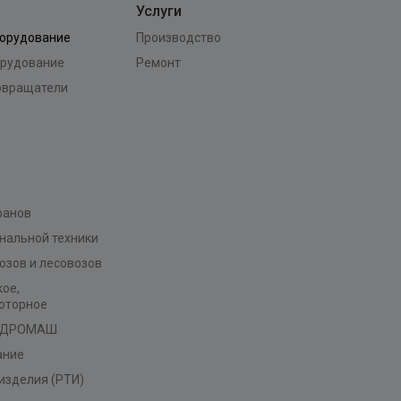
Услуги
борудование
Производство
орудование
Ремонт
ровращатели
ранов
нальной техники
озов и лесовозов
ое,
моторное
ГИДРОМАШ
ание
изделия (РТИ)