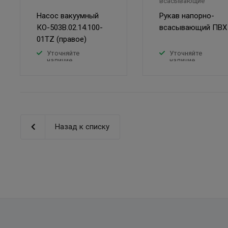
всасывающие
Насос вакуумный
Рукав напорно-
КО-503В.02.14.100-
всасывающий ПВХ
01TZ (правое)
Уточняйте
Уточняйте
наличие
наличие
Назад к списку