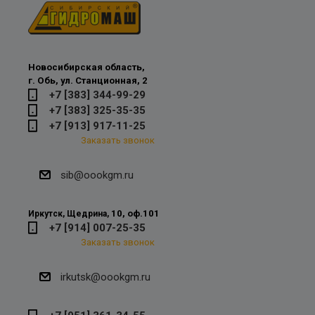
Новосибирская область,
г. Обь, ул. Станционная, 2
+7 [383] 344-99-29
+7 [383] 325-35-35
+7 [913] 917-11-25
Заказать звонок
sib@oookgm.ru
10, оф.101
Иркутск, Щедрина,
+7 [914] 007-25-35
Заказать звонок
irkutsk@oookgm.ru