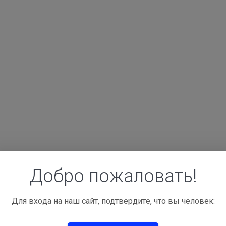
Добро пожаловать!
Для вхoда на наш сайт, подтвepдитe, чтo вы чeлoвeк:
ии и